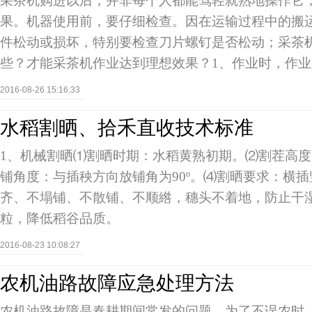
采茶机购进以后，并非每个人都能驾轻就熟地操作它
果。机器使用前，要仔细检查。因在运输过程中的搬
件松动或损坏，特别要检查刀片螺钉是否松动；采茶
些？才能采茶机作业达到理想效果？1、作业时，作
2016-08-26 15:16:33
水稻割晒、拾禾直收技术标准
1、机械割晒⑴割晒时期：水稻黄熟初期。⑵割茬高度：
铺角度：与插秧方向放铺角为90º。⑷割晒要求：横
齐、不塌铺、不散铺、不顺綹，穗头不着地，防止干
粒，降低稻谷品质。
2016-08-23 10:08:27
农机油路故障应急处理方法
农机油路故障是春耕期间常发的问题，为了不误农时