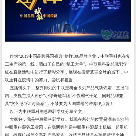
作为“2019中国品牌强国盛典”榜样100品牌企业，中联重科也在复
工生产的第一线，晒出了自己的“复工大单”。中联重科副总裁郭学
红在直播活动中进行了精彩分享，展现在疫情笼罩全球的当下，中
联重科在疫情中的努力、尝试和担当！
直播镜头中，整齐排列的中联重科全系列产品气势恢宏，直播间
内，央视主持人评价“小绿奇迹军团”不仅霸气十足，同时品牌兼
具“文艺感”和“时尚感”，不禁要为大国重器的跨界IP点赞！
以下为中联重科副总裁郭学红分享全文：
大家好，我是中联重科郭学红。我现在所处的位置是湖南长沙的
中联重科麓谷工业园，在我两旁的是中联重科混凝土机械、起重机
械、挖掘机械等全系列产品家族，这些产品就是在驰援武汉火神