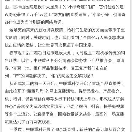
山、雷神山医院建设中大显身手的“小绿奇迹军团”，它们创造的建
设奇迹获得了万千“云监工”网友们的喜爱追捧，“小绿小绿，创造奇
迹!”也成为当时刷屏的网络热词。
这场突如其来的新冠肺炎疫情，给我们生活的方方面面带来了重
大影响；同时，关键时刻，也让我们看到了全国亿万人民众志成城
抗击疫情的团结，让全世界再次见证了中国速度。
春节返工后工程项目迎来建设大潮，同时也是工程机械传统的销
售旺季。以往，中联重科各分公司都会举办线下产品推介会，邀请
客户齐聚一地、推广新品和新技术。复工复产我们走在前
列，“产”的问题解决了、“销”的问题怎么解决呢？
从正式复工的前一天开始，中联重科便开启了首场产品直播秀，
由此拉开了“轰轰烈烈”的网上直播活动。将新品发布、产品推介、
机手培训、设备维修保养等从线下转移到线上举办，形式也从讲解
静态产品转变为沉浸式实景演示，涵盖了微信、抖音、快手短视频
等多个主流2b、2c直播平台，圈粉数量越来越多，最高的一场直播
流量达到了百万网友观看。
一季度，中联重科开展了40余场直播，斩获的产品订单从百台突