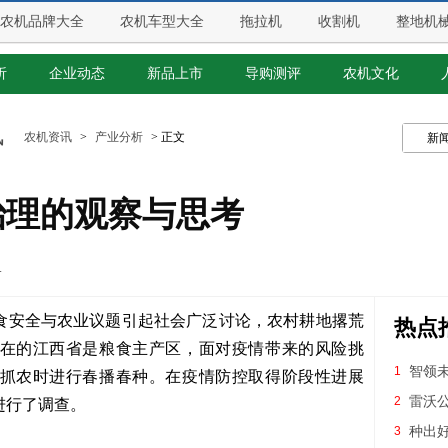
农机品牌大全
农机车型大全
拖拉机
收割机
整地机
析
企业动态
新品上市
导购测评
农机文化
讯
农机资讯
>
产业分析
> 正文
新
治理的观察与思考
食安全与农业议题引起社会广泛讨论，农村耕地撂荒
热点
在的江西省是粮食主产区，面对疫情带来的风险挑
智领未
1
抓农时进行春播春种。在疫情防控取得阶段性进展
开
雷沃
2
进行了调查。
种出
3