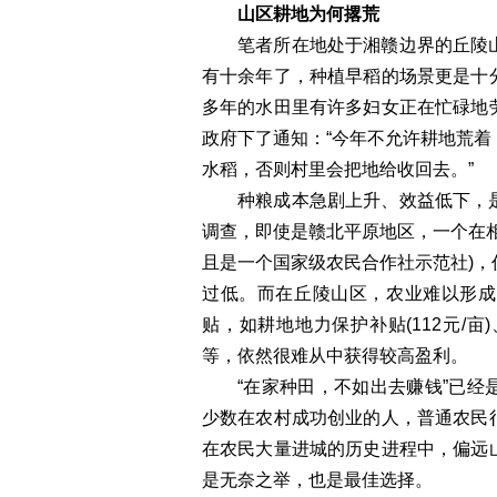
山区耕地为何撂荒
笔者所在地处于湘赣边界的丘陵
有十余年了，种植早稻的场景更是十
多年的水田里有许多妇女正在忙碌地
政府下了通知：“今年不允许耕地荒
水稻，否则村里会把地给收回去。”
种粮成本急剧上升、效益低下，
调查，即使是赣北平原地区，一个在
且是一个国家级农民合作社示范社)
过低。而在丘陵山区，农业难以形成
贴，如耕地地力保护补贴(112元/亩
等，依然很难从中获得较高盈利。
“在家种田，不如出去赚钱”已
少数在农村成功创业的人，普通农民
在农民大量进城的历史进程中，偏远
是无奈之举，也是最佳选择。