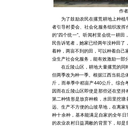
作
为了鼓励农民在撂荒耕地上种植
者引导村委会、社会化服务组织发挥
的“四个统一”。听闻村里会统一耕
民告诉笔者，她家已经两年没种田了
着种，两亩不到的田，可以种着自己
业生产社会化服务，能有效激励一部
在丘陵山区，耕地大量撂荒的同
但两季改为种一季。根据江西当前总体
斤，而单季中稻亩产440公斤。综
因而在丘陵山区即使是那些还在坚持
第二种情形是放弃种粮，水田里挖塘
远、生产不方便的山坡旱地，在离家
种十余种，基本能满足自家的全年日
的农业农村日益凋敝的背景下，却是