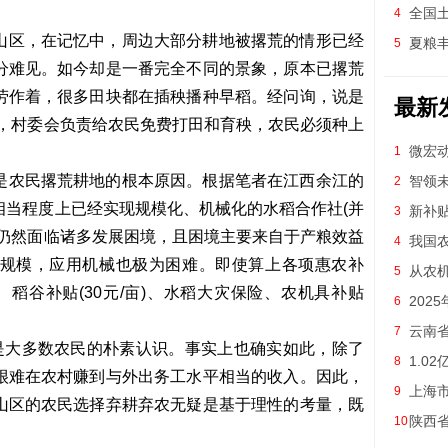
全国
4
——我国
山区，在记忆中，周边大部分耕地被撂荒的情形已经
夏粮
5
分难见。如今却是一番完全不同的景象，原本已撂荒
劳作着，很多田块都在插秧播种早稻。经问询，说是
最新
着，村委会负责给农民免费打田和育秧，农民必须种上
微宏
1
能农机
是农民撂荒耕地的根本原因。根据笔者在江西余江的
智领未
2
开
相当程度上已经实现规模化、机械化的水稻合作社(并
新补
3
，仍然面临诸多发展困境，且困境主要来自于产粮效益
能
我国
4
规模，应用机械也极为困难。即使算上各项惠农补
从农
5
)、稻谷补贴(30元/亩)、水稻大灾保险、农机具补贴
202
6
农机购置
云南省
7
经是大多数农民的朴素认识。事实上也确实如此，除了
第一批
额一览表
1.0
8
很难在农村赚到与外出务工水平相当的收入。因此，
金
上海
9
山区的农民选择弃耕弃农无疑是基于理性的考量，既
陕西
10