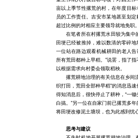
亩以上季节性撂荒的村，在年度目标
员的工作责任。吉安市某地甚至划定
超过比例的对相应主要领导就地免职
在笔者所在村撂荒水田较为集中
田埂已经被推掉，难以数清的零碎地
一位站在路边观看机械耕田的老人告诉
所有荒田都种上早稻。”说罢，指了
以根据需求向村委会领取稻秧。
撂荒耕地治理的有关信息在乡间
织打田，荒田全部种早稻”的消息迅
得知消息后，很快停止了耕种，“一
白搞。”另一位在自家门前已撂荒多
将田埂改修泥土塘坝，也为此感到忧
思考与建议
不失时机地开展撂荒耕地治理，