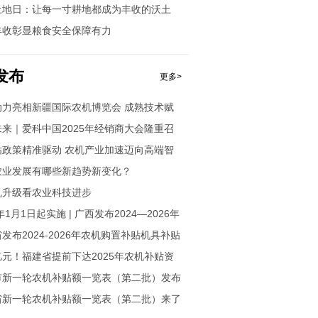
土地日：让每一寸耕地都成为丰收的沃土
加强耕地保护推进“藏粮于地”
丰收彰显粮食安全保障有力
发布
更多>
动力亮相新疆国际农机博览会 成熟技术赋
智慧绿色新征程
来｜爱科中国2025年经销商大会隆重召
贴政策精准驱动 农机产业加速迈向高端智
农业发展有哪些新趋势新变化？
机升级看农业科技进步
5年1月1日起实施 | 广西发布2024—2026年
与应用补贴机具补贴额一览表（2024年
发布2024-2026年农机购置补贴机具补贴
）
(第一批)
2亿元！福建省提前下达2025年农机补贴资
市新一轮农机补贴额一览表（第二批）发布
省新一轮农机补贴额一览表（第二批）来了