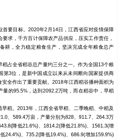
首要目标。2020年2月14日，江西省应对疫情保障
会要求，千方百计保障农产品供应，压实工作责任，
备耕，全力稳定粮食生产，坚决完成全年粮食总产
早稻占全省稻谷总产量约三分之一。作为全国13个粮
国第3位，是新中国成立以来从未间断向国家提供商
安全作出了重要贡献。2018年江西稻谷播种面积为
产量的95.5%，达到2092.2万吨，而在稻谷中，早稻
早稻。2013年，江西全省早稻、二季晚稻、中稻及
.0、589.4万亩，产量分别为828、911.7、264.3万
降低21.6%)、1814.2(降低21.8%)、1561.3(增
4.4%)、735.2(降低19.4%)、686.9(增加159.9%)