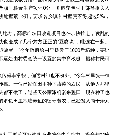
考核时粮食生产项记0分，并追究包村干部等相关人
耕地撂荒比例，要求各乡镇各村撂荒不得超过5‰，
。
的地方，高标准农田改造项目也在加快推进，凌乱的
块也变成了几个方方正正的“豆腐块”，毗连在一起。
笔者，“今年政府给村里拨发了1000斤稻种，要让
指不远处由村委会统一设置的集中育秧棚，据称村民可
流传得非常快，偏远村组也不例外。“今年村里统一组
速传播。一位已经在田里种下蔬菜的农民，从他人那里
锄头都不做了，过些天公家派机器来整田，现在种了也
年的承包田里挖塘养鱼的留守老农，已经投入两千余元
心。
有利于形成可持续的农业综合生产能力。提高耕地应