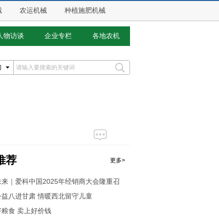
械
农运机械
种植施肥机械
人物访谈
企业专栏
各地农机
闻
推荐
更多>
来｜爱科中国2025年经销商大会隆重召
公益八进甘肃 情暖西北留守儿童
好粮食 卖上好价钱