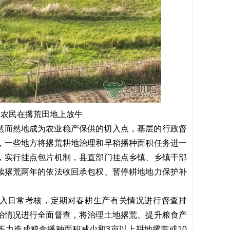
守农民在撂荒田地上放牛
然而然地成为农业稳产保供的切入点，基层的行政督
，一些地方将撂荒耕地治理和早稻播种面积任务进一
，实行挂点包片机制，县直部门挂点乡镇、乡镇干部
续撂荒两年的依法收回承包权、暂停耕地地力保护补
入日常考核，定期对春耕生产有关情况进行督查排
治情况进行全面督查，将治理土地撂荒、提升粮食产
不力造成粮食播种面积减少和3亩以上耕地撂荒或10