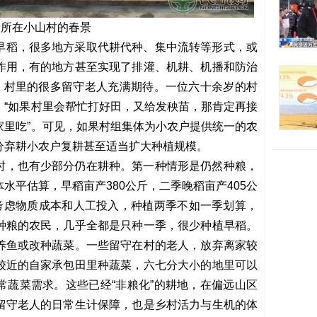
者所在小山村的春景
早稻，很多地方采取代耕代种、集中流转等形式，或
作用，有的地方甚至实现了排灌、机耕、机播和防治
田，村里的很多留守老人充满期待。一位六十余岁的村
，“如果村里会帮忙打好田，又给发秧苗，那肯定再接
家里吃”。可见，如果村组集体为小农户提供统一的农
分弃耕小农户复耕甚至适当扩大种植规模。
时，也有少部分仍在耕种。第一种情形是仍然种粮，
水平估算，早稻亩产380公斤，二季晚稻亩产405公
合考虑物质成本和人工投入，种植两季不如一季划算，
种粮的农民，几乎全都是只种一季，很少种植早稻。
养鱼或改种蔬菜。一些留守在村的老人，放弃离家较
较近的自家承包田里种蔬菜，六七分大小的地里可以
常蔬菜需求。这些已经“非粮化”的耕地，在偏远山区
留守老人的日常生计保障，也是乡村活力与生机的体